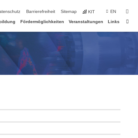
suc
atenschutz
Barrierefreiheit
Sitemap
EN
KIT
Star
bildung
Fördermöglichkeiten
Veranstaltungen
Links