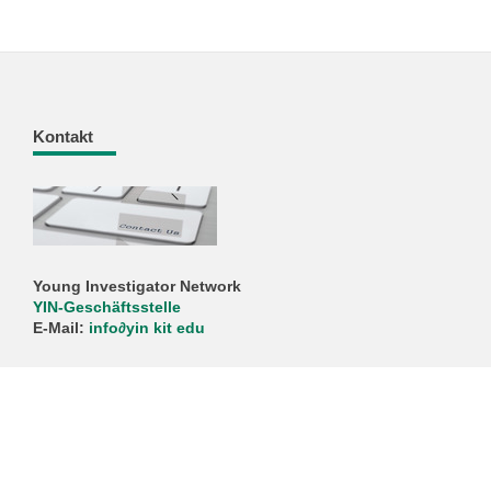
Kontakt
Young Investigator Network
YIN-Geschäftsstelle
E-Mail:
info
∂
yin kit edu
Bildnachweis Titelbild: YIN
KIT – Die Universität in der Helmholtz-Gemeinschaft